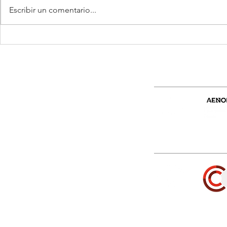
Escribir un comentario...
¿Cómo afecta el nuevo RD
📢 𝗔𝗰𝘁𝘂𝗮𝗹𝗶
164/2025 al cable? ¿Y al
𝗻𝗼𝗿𝗺𝗮𝘁𝗶𝘃
instalador? (RSCIEI)
𝗽𝗮𝗿𝗮 𝗲𝗹 𝘀𝗲
𝗶𝗻𝗱𝘂𝘀𝘁𝗿𝗶𝗮𝗹
Certificaciones
XIONES, S.L.U.
Asociaciones