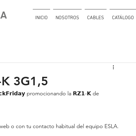
LA
INICIO
NOSOTROS
CABLES
CATÁLOGO
K 3G1,5
𝗸𝗙𝗿𝗶𝗱𝗮𝘆 promocionando la 𝗥𝗭𝟭-𝗞 de 
a web o con tu contacto habitual del equipo ESLA.