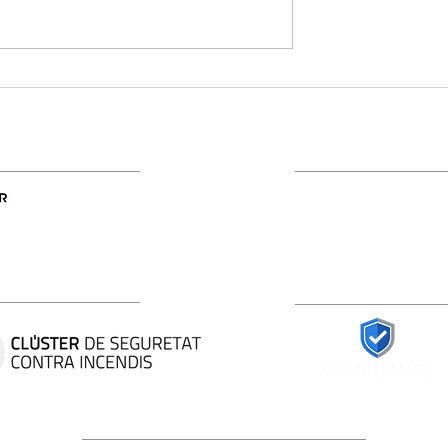
𝗮𝗰𝗶𝗼́𝗻
¡𝐃𝐢𝐬𝐩𝐨𝐧𝐞𝐦𝐨𝐬 𝐞𝐧 𝐚𝐦𝐩𝐥𝐢𝐨 𝐬𝐭𝐨𝐜
 𝗶𝗺𝗽𝗼𝗿𝘁𝗮𝗻𝘁𝗲
𝐜𝐨𝐧𝐞𝐜𝐭𝐨𝐫𝐞𝐬 𝐌𝐂𝟒!
𝗰𝘁𝗼𝗿
Redes sociales
Compliance
Trabaja con nosotros