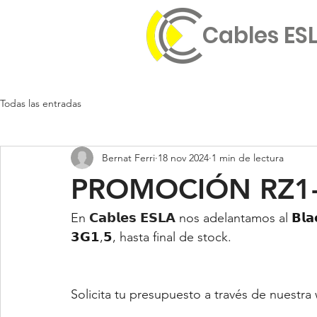
Cables ES
Todas las entradas
Bernat Ferri
18 nov 2024
1 min de lectura
PROMOCIÓN RZ1-
En 
𝗖𝗮𝗯𝗹𝗲𝘀 𝗘𝗦𝗟𝗔
 nos adelantamos al 𝗕𝗹𝗮
𝟯𝗚𝟭,𝟱, hasta final de stock.
Solicita tu presupuesto a través de nuestr